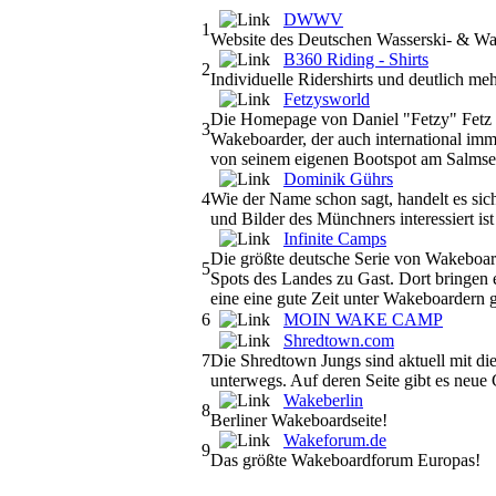
DWWV
1
Website des Deutschen Wasserski- & Wa
B360 Riding - Shirts
2
Individuelle Ridershirts und deutlich meh
Fetzysworld
Die Homepage von Daniel "Fetzy" Fetz a
3
Wakeboarder, der auch international imm
von seinem eigenen Bootspot am Salmse
Dominik Gührs
4
Wie der Name schon sagt, handelt es sic
und Bilder des Münchners interessiert ist 
Infinite Camps
Die größte deutsche Serie von Wakeboard
5
Spots des Landes zu Gast. Dort bringen
eine eine gute Zeit unter Wakeboardern g
6
MOIN WAKE CAMP
Shredtown.com
7
Die Shredtown Jungs sind aktuell mit di
unterwegs. Auf deren Seite gibt es neue 
Wakeberlin
8
Berliner Wakeboardseite!
Wakeforum.de
9
Das größte Wakeboardforum Europas!