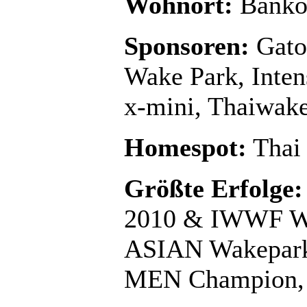
Wohnort:
Banko
Sponsoren:
Gator
Wake Park, Inten
x-mini, Thaiwak
Homespot:
Thai
Größte Erfolge:
2010 & IWWF Wa
ASIAN Wakepark
MEN Champion,