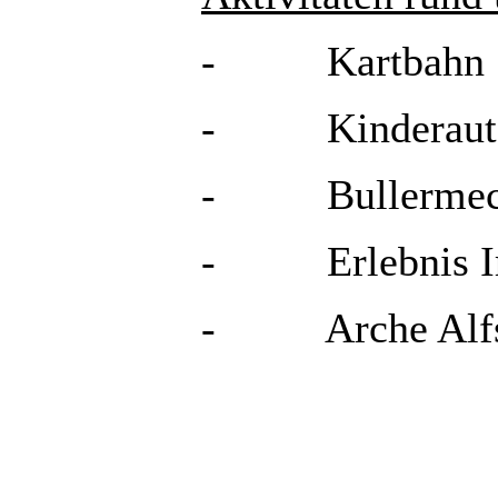
- Kartbahn
- Kinderauto
- Bullermeck
- Erlebnis Ir
- Arche Alfsee