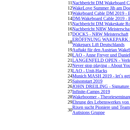
11
Nachbericht DM Wakeboard Ca
12
WakeLove Summer Jib am Do
13
Wakeboard Cable DM 2019 - 
14
DM-Wakeboard Cable 2019 - 
15
Nachbericht DM Wakeskate Ro
16
Nachbericht NRW Meisterscha
17
DOCK5 - NRW Meisterschaft
ERÖFFNUNG WAKEPARK BR
18
Wakeparx Lift Deutschlands
19
Auftakt für den Austrian Wake
20
LAO - Anne Freyer und Daniel
21
LANGENFELD OPEN - Verlosu
22
Never stop playing - About Yo
23
LAO - Unit-Hacks
24
Munich MASH 2019 - let`s get 
25
Saisonstart 2019
26
JOHN DREILING - Signature 
27
Infinite-Camps 2019
28
Wakeboomer - Theorieseminar
29
Ehrung des Lebenswerkes von
Rixen sucht Pioniere und Teamp
30
Autisions Gruppe