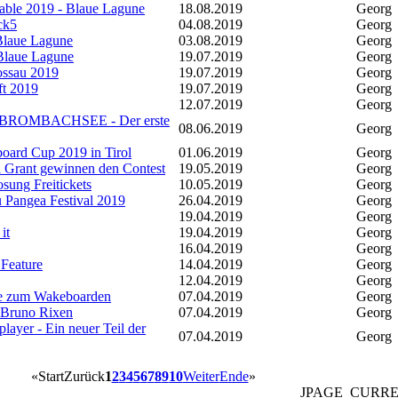
ble 2019 - Blaue Lagune
18.08.2019
Georg
ck5
04.08.2019
Georg
Blaue Lagune
03.08.2019
Georg
Blaue Lagune
19.07.2019
Georg
ssau 2019
19.07.2019
Georg
ft 2019
19.07.2019
Georg
12.07.2019
Georg
OMBACHSEE - Der erste
08.06.2019
Georg
board Cup 2019 in Tirol
01.06.2019
Georg
 Grant gewinnen den Contest
19.05.2019
Georg
ng Freitickets
10.05.2019
Georg
u Pangea Festival 2019
26.04.2019
Georg
19.04.2019
Georg
it
19.04.2019
Georg
16.04.2019
Georg
Feature
14.04.2019
Georg
12.04.2019
Georg
e zum Wakeboarden
07.04.2019
Georg
 Bruno Rixen
07.04.2019
Georg
layer - Ein neuer Teil der
07.04.2019
Georg
«
Start
Zurück
1
2
3
4
5
6
7
8
9
10
Weiter
Ende
»
JPAGE_CURR