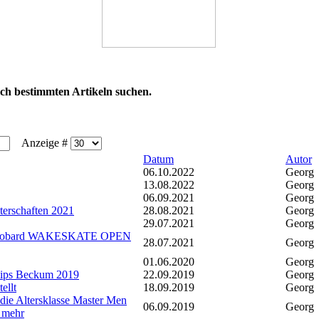
ach bestimmten Artikeln suchen.
Anzeige #
Datum
Autor
06.10.2022
Georg
13.08.2022
Georg
06.09.2021
Georg
erschaften 2021
28.08.2021
Georg
29.07.2021
Georg
keobard WAKESKATE OPEN
28.07.2021
Georg
01.06.2020
Georg
ips Beckum 2019
22.09.2019
Georg
ellt
18.09.2019
Georg
die Altersklasse Master Men
06.09.2019
Georg
f mehr