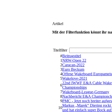
Artikel
Mit der Filterfunktion könnt ihr n
Titelfilter
#
Beitragstitel
1
NRW-Open 22
2
Caracan-2022
3
Euro Beckum
4
Offene Wakeboard Europameist
5
Wakelove-2021
22nd IWWF E&A Cable Wa
6
Championships
7
Wakeboard-League-Germany
8
Nachbericht E&A Championch
9
PMC - Jetzt noch breiter aufgest
Markus „Marek“ Diering rockt 
10
und hat einfach super Bock au