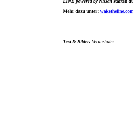
LINE powered by Nissan
starten dü
Mehr dazu unter:
waketheline.co
Text &
Bilder:
Veranstalter