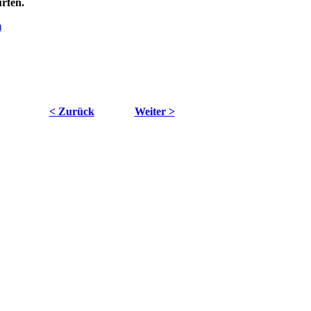
rfen.
m
< Zurück
Weiter >